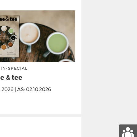
IN-SPECIAL
DIGITAL
e & tee
Digitaler Mess
Internorga
11.2026 | AS: 02.10.2026
Integrieren Sie Ihre
großen Leitmesse Int