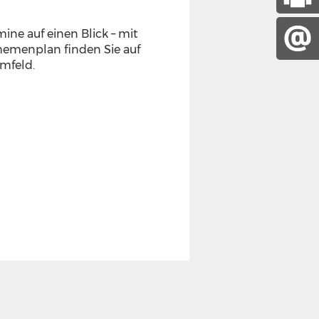
ine auf einen Blick – mit
hemenplan finden Sie auf
mfeld.
DIGITAL
Bildergalerie
Integrieren Sie Ihre
die von Ihnen ausge
Bildergalerie