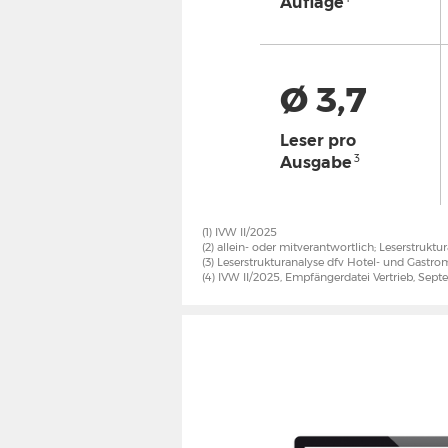
Auflage
Ø 3,7
Leser pro
3
Ausgabe
(1) IVW II/2025
(2) allein- oder mitverantwortlich; Leserstruk
(3) Leserstrukturanalyse dfv Hotel- und Gastr
(4) IVW II/2025, Empfängerdatei Vertrieb, Sep