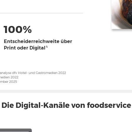
100%
Entscheiderreichweite über
4
Print oder Digital
turanalyse dfv Hotel- und Gastromedien 2022
omedien 2022
tember 2025
Die Digital-Kanäle von foodservice