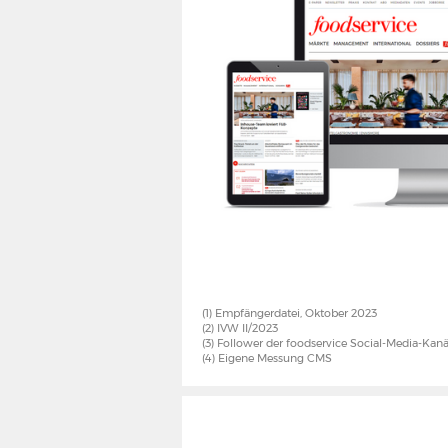
(1) Empfängerdatei, Oktober 2023
(2) IVW II/2023
(3) Follower der foodservice Social-Media-Kanä
(4) Eigene Messung CMS