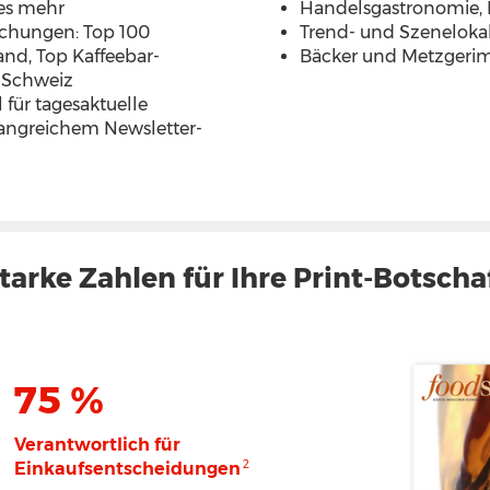
es mehr
Handelsgastronomie, 
schungen: Top 100
Trend- und Szeneloka
nd, Top Kaffeebar-
Bäcker und Metzgerim
p Schweiz
 für tagesaktuelle
fangreichem Newsletter-
tarke Zahlen für Ihre Print-Botscha
75 %
Verantwortlich für
2
Einkaufsentscheidungen