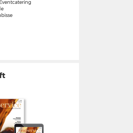
Eventcatering
le
bisse
ft