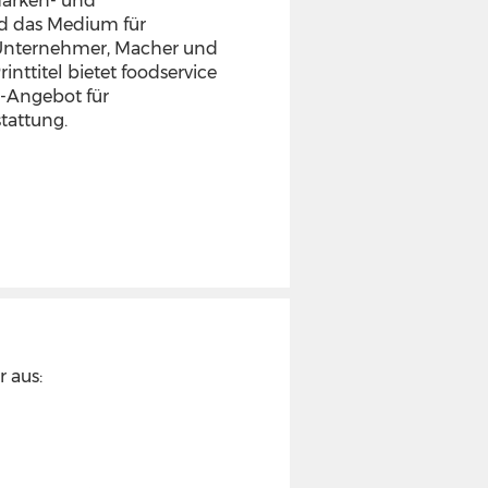
Marken- und
d das Medium für
 Unternehmer, Macher und
ttitel bietet foodservice
l-Angebot für
stattung.
 aus: