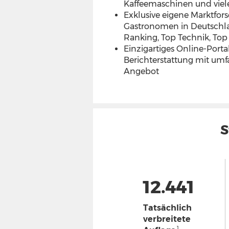
Kaffeemaschinen und viel
Exklusive eigene Marktfor
Gastronomen in Deutschla
Ranking, Top Technik, To
Einzigartiges Online-Portal
Berichterstattung mit um
Angebot
S
12.441
Tatsächlich
verbreitete
1