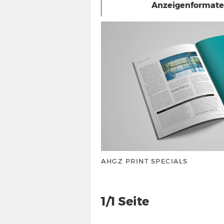
Anzeigenformate 
rmationen
Wochen
arkeit
durch
rbeplätze
ie die technischen
en.
AHGZ PRINT SPECIALS
1/1 Seite