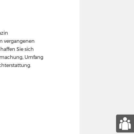
azin
em vergangenen
haffen Sie sich
ufmachung, Umfang
chterstattung.