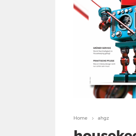
Home
ahgz
houseke